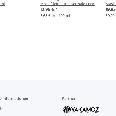
 ml
Mask f.feine und normale Haare
Mask 
150ml
12,95 €
*
19,9
8,63 € pro 100 ml
39,90 
e Informationen
Partner
tz