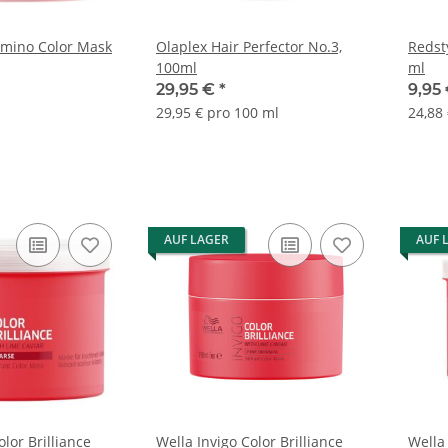
tamino Color Mask
Olaplex Hair Perfector No.3,
Redst
100ml
ml
29,95 €
*
9,95
29,95 € pro 100 ml
24,88 
AUF LAGER
AUF 
olor Brilliance
Wella Invigo Color Brilliance
Wella 