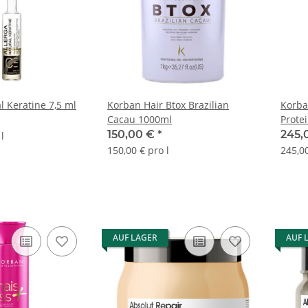
l Keratine 7,5 ml
Korban Hair Btox Brazilian
Korba
Cacau 1000ml
Prote
150,00 €
*
245,
l
150,00 € pro l
245,00
AUF LAGER
AUF 