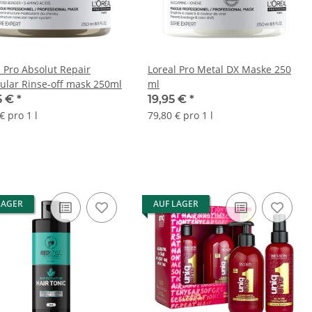
l Pro Absolut Repair
Loreal Pro Metal DX Maske 250
ular Rinse-off mask 250ml
ml
5 €
*
19,95 €
*
€ pro 1 l
79,80 € pro 1 l
LAGER
AUF LAGER