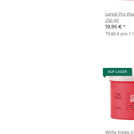
Loreal Pro Vi
250 ml
19,95 €
*
79,80 € pro 1 l
AUF LAGER
Wella Invigo C