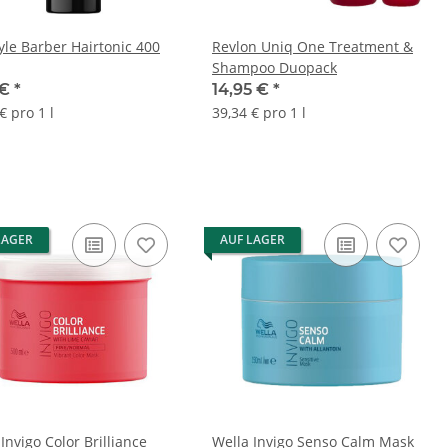
yle Barber Hairtonic 400
Revlon Uniq One Treatment &
Shampoo Duopack
 €
*
14,95 €
*
€ pro 1 l
39,34 € pro 1 l
LAGER
AUF LAGER
Invigo Color Brilliance
Wella Invigo Senso Calm Mask