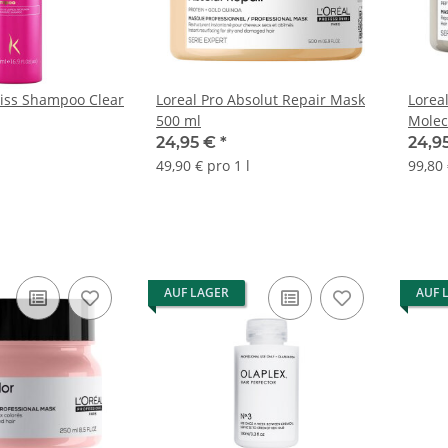
iss Shampoo Clear
Loreal Pro Absolut Repair Mask
Lorea
500 ml
Molec
24,95 €
*
24,9
49,90 € pro 1 l
99,80 
AUF LAGER
AUF 