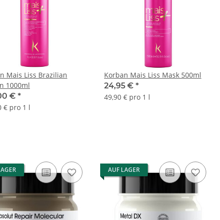
n Mais Liss Brazilian
Korban Mais Liss Mask 500ml
in 1000ml
24,95 €
*
00 €
*
49,90 € pro 1 l
 € pro 1 l
LAGER
AUF LAGER