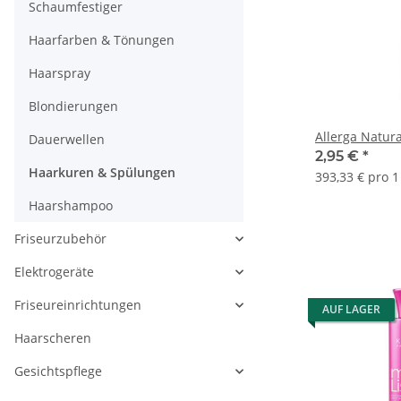
Schaumfestiger
Haarfarben & Tönungen
Haarspray
Blondierungen
Allerga Natura
Dauerwellen
2,95 €
*
Haarkuren & Spülungen
393,33 € pro 1 
Haarshampoo
Friseurzubehör
Elektrogeräte
Friseureinrichtungen
AUF LAGER
Haarscheren
Gesichtspflege