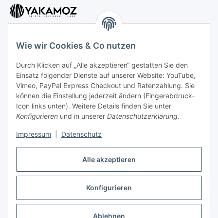
Wie wir Cookies & Co nutzen
Durch Klicken auf „Alle akzeptieren“ gestatten Sie den
Kundenservice
Einsatz folgender Dienste auf unserer Website: YouTube,
Vimeo, PayPal Express Checkout und Ratenzahlung. Sie
können die Einstellung jederzeit ändern (Fingerabdruck-
Icon links unten). Weitere Details finden Sie unter
Kontakt:
Konfigurieren
und in unserer
Datenschutzerklärung
.
Mo - Fr: 10 - 18 Uhr
Impressum
|
Datenschutz
Tel: 0202 - 256 397 30
Alle akzeptieren
Konfigurieren
Vertrag widerrufen
* Alle Preise inkl. gesetzlicher USt., zzgl.
Versand
Ablehnen