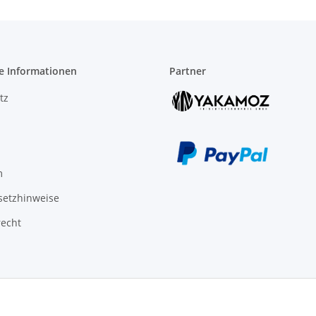
e Informationen
Partner
tz
m
setzhinweise
recht