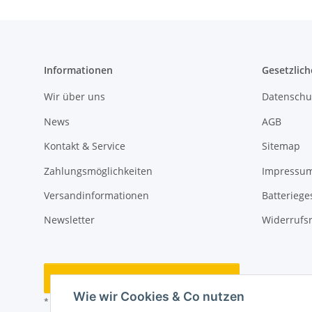
Informationen
Gesetzlich
Wir über uns
Datenschu
News
AGB
Kontakt & Service
Sitemap
Zahlungsmöglichkeiten
Impressu
Versandinformationen
Batteriege
Newsletter
Widerrufs
Vertrag widerrufen
Wie wir Cookies & Co nutzen
* Alle Preise inkl. gesetzlicher USt., zzgl.
Versand