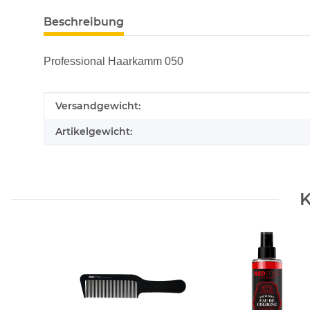
Beschreibung
Professional Haarkamm 050
Produkteigenschaft
Wert
Versandgewicht:
Artikelgewicht:
K