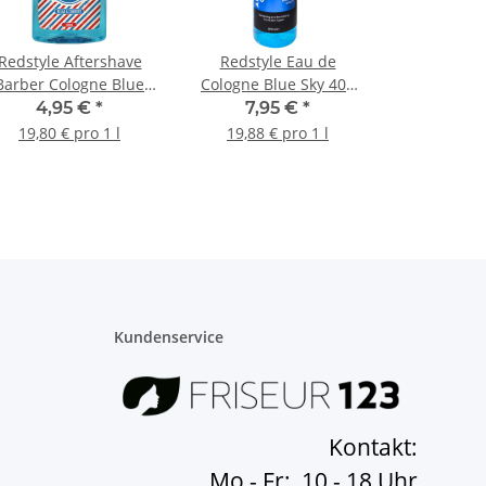
Redstyle Aftershave
Redstyle Eau de
Barber Cologne Blue
Cologne Blue Sky 400
250 ml
ml
4,95 €
*
7,95 €
*
19,80 € pro 1 l
19,88 € pro 1 l
Kundenservice
Kontakt:
Mo - Fr: 10 - 18 Uhr