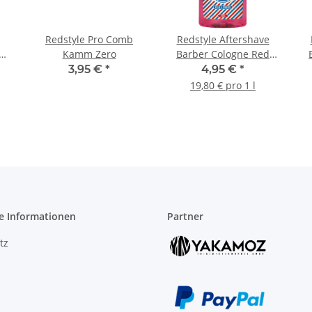
Redstyle Pro Comb
Redstyle Aftershave
Red
Kamm Zero
Barber Cologne Red
250 ml
3,95 €
*
4,95 €
*
19,80 € pro 1 l
e Informationen
Partner
tz