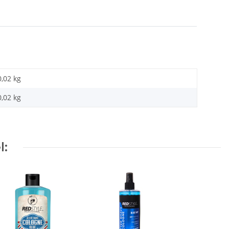
0,02 kg
0,02
kg
l: