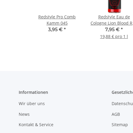
Redstyle Pro Comb
Redstyle Eau de
Kamm 045
Cologne Lion Blood 
400 ml
3,95 €
*
7,95 €
*
19,88 € pro 1 l
Informationen
Gesetzlich
Wir über uns
Datenschu
News
AGB
Kontakt & Service
Sitemap