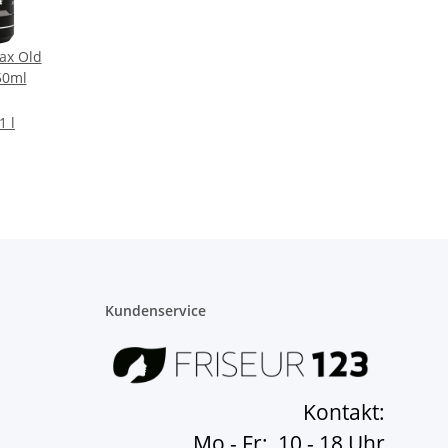
ax Old
150ml
1 l
Kundenservice
Kontakt:
Mo - Fr: 10 - 18 Uhr