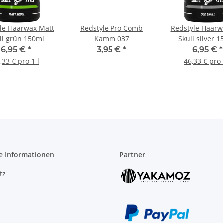
le Haarwax Matt
Redstyle Pro Comb
Redstyle Haarw
ll grün 150ml
Kamm 037
Skull silver 
6,95 €
*
3,95 €
*
6,95 €
*
,33 € pro 1 l
46,33 € pro 
e Informationen
Partner
tz