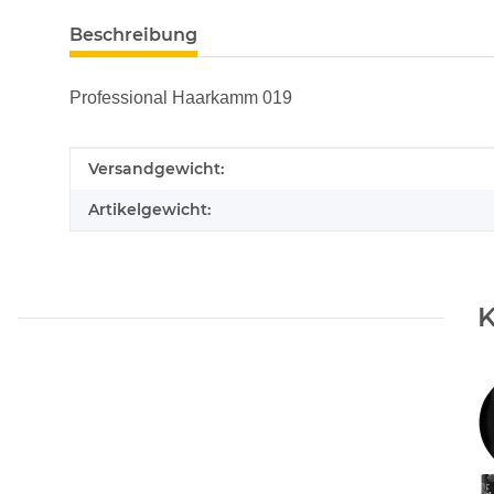
Beschreibung
Professional Haarkamm 019
Produkteigenschaft
Wert
Versandgewicht:
Artikelgewicht:
K