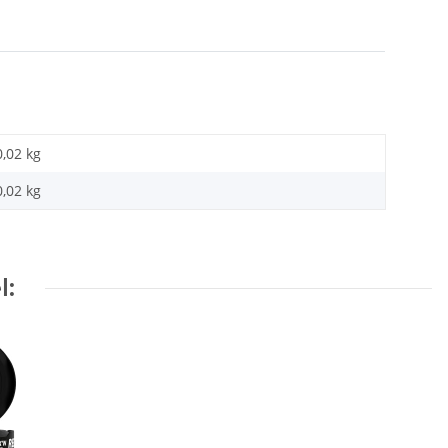
0,02 kg
0,02
kg
l: