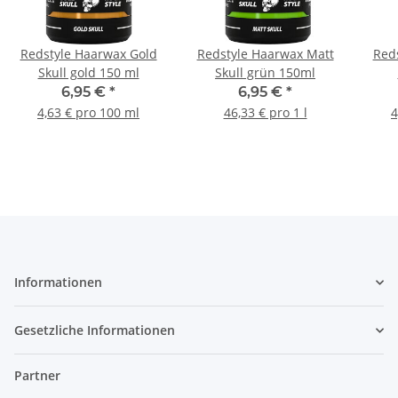
Redstyle Haarwax Gold
Redstyle Haarwax Matt
Red
Skull gold 150 ml
Skull grün 150ml
6,95 €
*
6,95 €
*
4,63 € pro 100 ml
46,33 € pro 1 l
4
Informationen
Gesetzliche Informationen
Partner