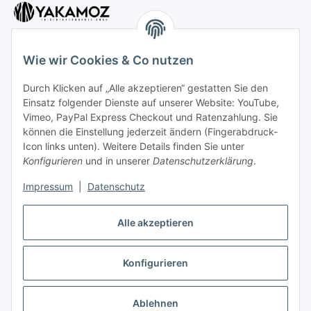
Wie wir Cookies & Co nutzen
Durch Klicken auf „Alle akzeptieren“ gestatten Sie den
Kundenservice
Einsatz folgender Dienste auf unserer Website: YouTube,
Vimeo, PayPal Express Checkout und Ratenzahlung. Sie
können die Einstellung jederzeit ändern (Fingerabdruck-
Icon links unten). Weitere Details finden Sie unter
Kontakt:
Konfigurieren
und in unserer
Datenschutzerklärung
.
Mo - Fr: 10 - 18 Uhr
Impressum
|
Datenschutz
Tel: 0202 - 256 397 30
Alle akzeptieren
Konfigurieren
Vertrag widerrufen
Ablehnen
* Alle Preise inkl. gesetzlicher USt., zzgl.
Versand