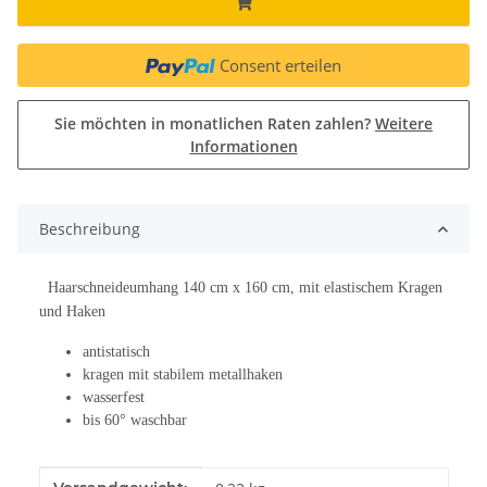
Consent erteilen
Sie möchten in monatlichen Raten zahlen?
Weitere
Informationen
Beschreibung
Haarschneideumhang 140 cm x 160 cm, mit elastischem Kragen
und Haken
antistatisch
kragen mit stabilem metallhaken
wasserfest
bis 60° waschbar
Produkteigenschaft
Wert