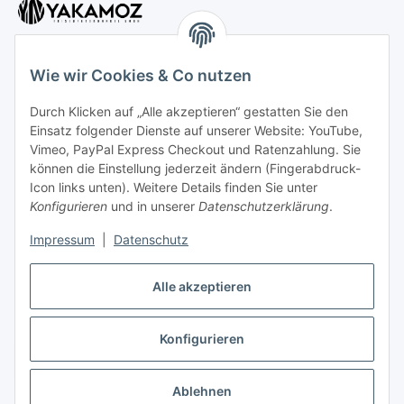
Wie wir Cookies & Co nutzen
Durch Klicken auf „Alle akzeptieren“ gestatten Sie den
Kundenservice
Einsatz folgender Dienste auf unserer Website: YouTube,
Vimeo, PayPal Express Checkout und Ratenzahlung. Sie
können die Einstellung jederzeit ändern (Fingerabdruck-
Icon links unten). Weitere Details finden Sie unter
Kontakt:
Konfigurieren
und in unserer
Datenschutzerklärung
.
Mo - Fr: 10 - 18 Uhr
Impressum
|
Datenschutz
Tel: 0202 - 256 397 30
Alle akzeptieren
Konfigurieren
Vertrag widerrufen
* Alle Preise inkl. gesetzlicher USt., zzgl.
Versand
Ablehnen