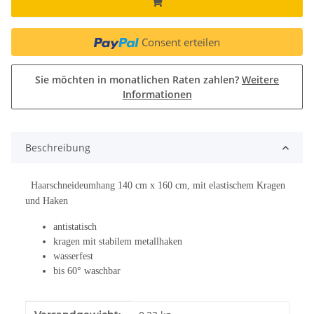
Consent erteilen
Sie möchten in monatlichen Raten zahlen?
Weitere
Informationen
Beschreibung
Haarschneideumhang 140 cm x 160 cm, mit elastischem Kragen
und Haken
antistatisch
kragen mit stabilem metallhaken
wasserfest
bis 60° waschbar
Produkteigenschaft
Wert