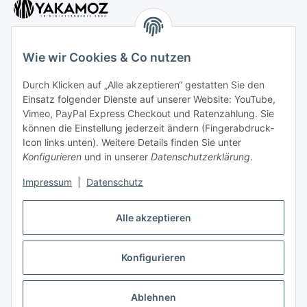
Wie wir Cookies & Co nutzen
Durch Klicken auf „Alle akzeptieren“ gestatten Sie den
Kundenservice
Einsatz folgender Dienste auf unserer Website: YouTube,
Vimeo, PayPal Express Checkout und Ratenzahlung. Sie
können die Einstellung jederzeit ändern (Fingerabdruck-
Icon links unten). Weitere Details finden Sie unter
Kontakt:
Konfigurieren
und in unserer
Datenschutzerklärung
.
Mo - Fr: 10 - 18 Uhr
Impressum
|
Datenschutz
Tel: 0202 - 256 397 30
Alle akzeptieren
Konfigurieren
Vertrag widerrufen
* Alle Preise inkl. gesetzlicher USt., zzgl.
Versand
Ablehnen