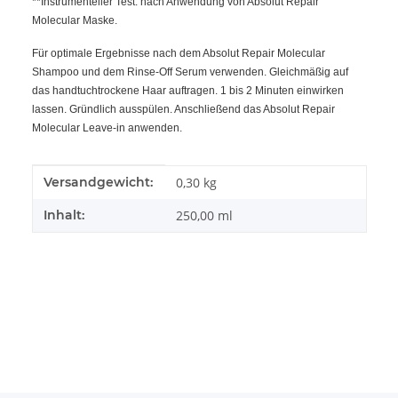
**Instrumenteller Test: nach Anwendung von Absolut Repair
Molecular Maske.
Für optimale Ergebnisse nach dem Absolut Repair Molecular
Shampoo und dem Rinse-Off Serum verwenden. Gleichmäßig auf
das handtuchtrockene Haar auftragen. 1 bis 2 Minuten einwirken
lassen. Gründlich ausspülen. Anschließend das Absolut Repair
Molecular Leave-in anwenden.
Produkteigenschaft
Wert
Versandgewicht:
0,30 kg
Inhalt:
250,00 ml